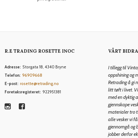
R.E TRADING ROSETTE INOC
VÅRT BIDRA
Adresse:
Storgata 18, 4340 Bryne
I tillegg til Vi
oppshining og mi
Telefon:
96909668
Retrading å gi n
E-post:
rosette@retrading.no
litt tøft i live
Foretaksregisteret:
922951381
med en dyktig a
gjennskape ves
materialer tro ti
alle vesker vi f
gjennomgå og be
jobber derfor e