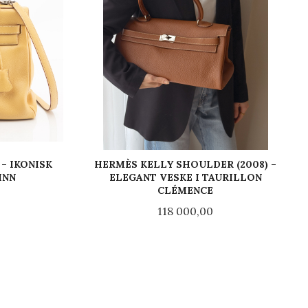
 – IKONISK
HERMÈS KELLY SHOULDER (2008) –
INN
ELEGANT VESKE I TAURILLON
CLÉMENCE
Pris
118 000,00
LES MER