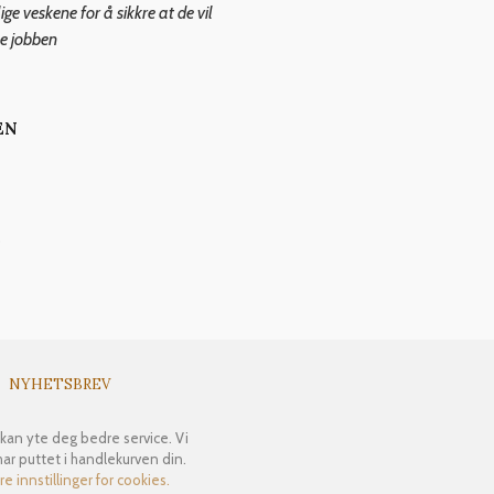
ge veskene for å sikkre at de vil
e jobben
EN
s
NYHETSBREV
 kan yte deg bedre service. Vi
har puttet i handlekurven din.
e innstillinger for cookies.