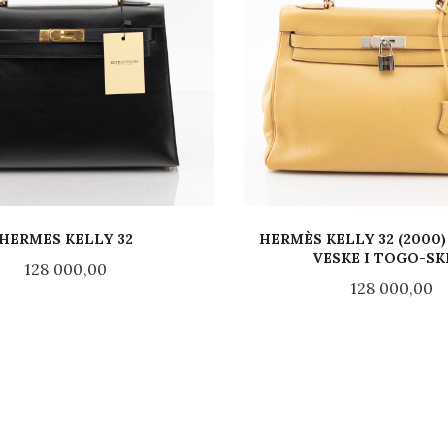
HERMES KELLY 32
HERMÈS KELLY 32 (2000)
VESKE I TOGO-SK
Pris
128 000,00
Pris
128 000,00
LES MER
LES MER