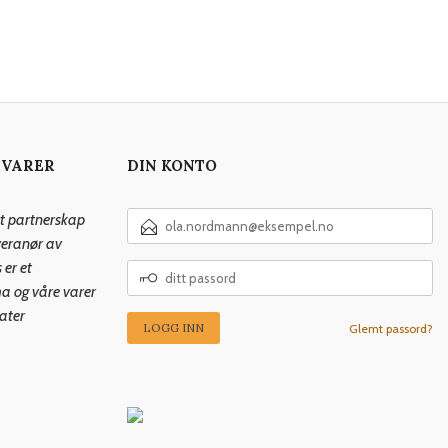
 VARER
DIN KONTO
E-
rt partnerskap
POSTADRESSE
veranør av
 er et
DITT
PASSORD
ma og våre varer
kater
Glemt passord?