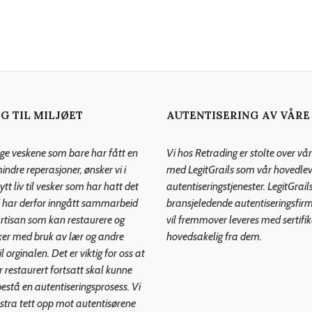
G TIL MILJØET
AUTENTISERING AV VÅRE
ntage veskene som bare har fått en
Vi hos Retrading er stolte over vå
ndre reperasjoner, ønsker vi i
med LegitGrails som vår hovedle
ytt liv til vesker som har hatt det
autentiseringstjenester. LegitGrails
t. Vi har derfor inngått sammarbeid
bransjeledende autentiseringsfir
rtisan som kan restaurere og
vil fremmover leveres med sertifi
ker med bruk av lær og andre
hovedsakelig fra dem.
l orginalen. Det er viktig for oss at
år restaurert fortsatt skal kunne
stå en autentiseringsprosess. Vi
kstra tett opp mot autentisørene