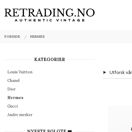
Gå
Lukk
PRODUKTER
til
innholdet
FORSIDE
HERMES
KATEGORIER
Louis Vuitton
Utforsk vår
Chanel
Dior
Hermes
Gucci
Andre merker
NYESTE SOLGTE ❤️