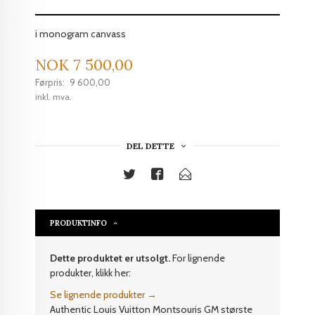
i monogram canvass
Tilbud
NOK
7 500,00
Førpris:
9 600,00
Rabatt
inkl. mva.
DEL DETTE
PRODUKTINFO
Dette produktet er utsolgt.
For lignende
produkter, klikk her:
Se lignende produkter →
Authentic Louis Vuitton Montsouris GM største