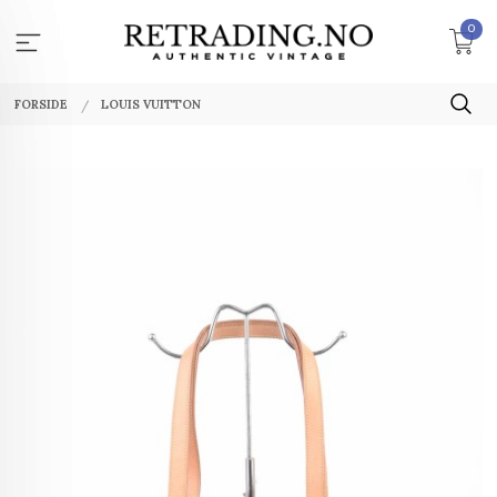
Gå
0
til
innholdet
FORSIDE
LOUIS VUITTON