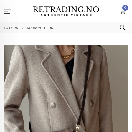
Gå
0
til
innholdet
FORSIDE
LOUIS VUITTON