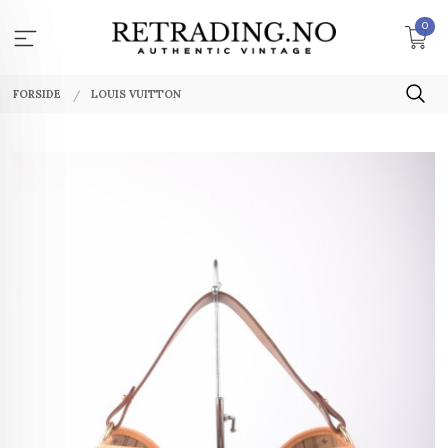
Gå
0
til
innholdet
FORSIDE
LOUIS VUITTON