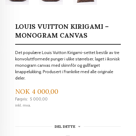
LOUIS VUITTON KIRIGAMI –
MONOGRAM CANVAS
Det populære Louis Vuitton Kirigami-settet består av tre
konvoluttformede punger i ulike størrelser, laget i ikonisk
monogram canvas med skinnfôr og gullfarget
knappelukking. Produsert i Frankrike med alle originale
deler.
Tilbud
NOK
4 000,00
Førpris:
5 000,00
Rabatt
inkl. mva.
DEL DETTE