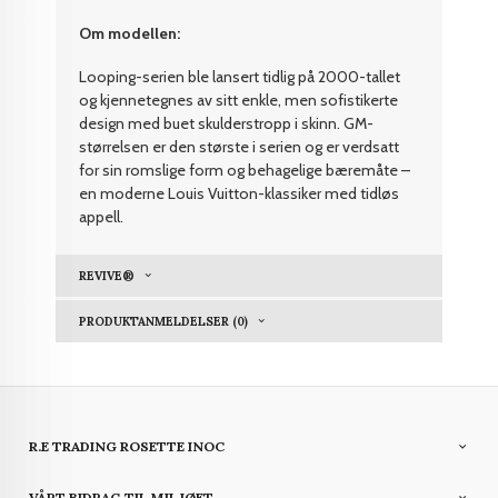
Om modellen:
Looping-serien ble lansert tidlig på 2000-tallet
og kjennetegnes av sitt enkle, men sofistikerte
design med buet skulderstropp i skinn. GM-
størrelsen er den største i serien og er verdsatt
for sin romslige form og behagelige bæremåte –
en moderne Louis Vuitton-klassiker med tidløs
appell.
REVIVE®
PRODUKTANMELDELSER (0)
R.E TRADING ROSETTE INOC
VÅRT BIDRAG TIL MILJØET