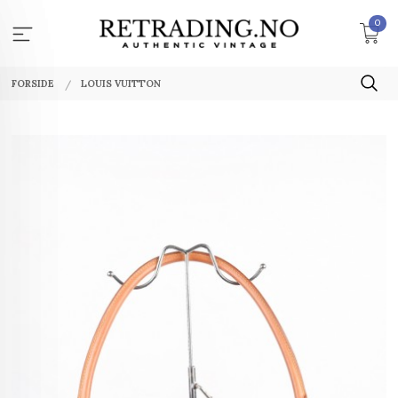
Gå
0
til
innholdet
FORSIDE
LOUIS VUITTON