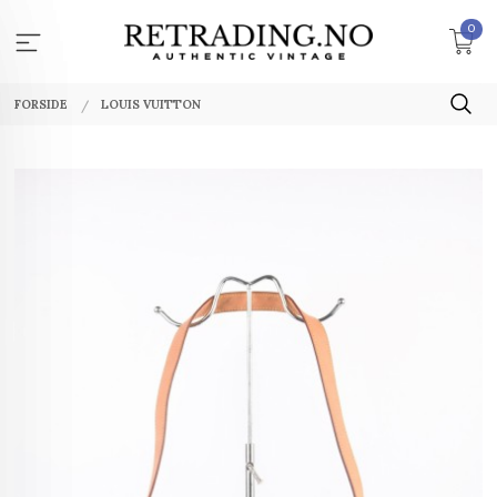
Gå
0
til
innholdet
FORSIDE
LOUIS VUITTON