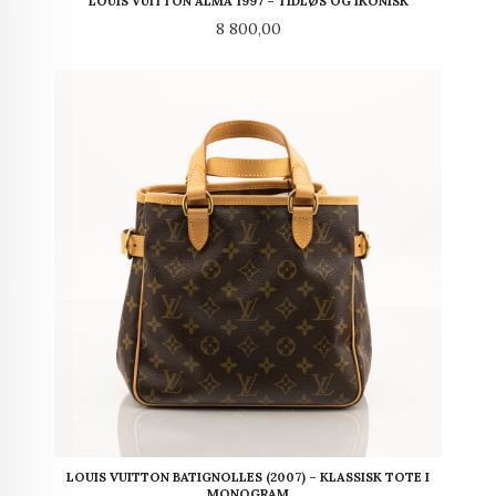
LOUIS VUITTON ALMA 1997 – TIDLØS OG IKONISK
Pris
8 800,00
LOUIS VUITTON BATIGNOLLES (2007) – KLASSISK TOTE I
MONOGRAM