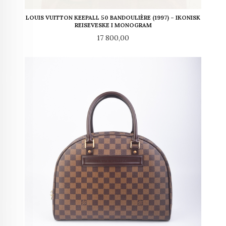
LOUIS VUITTON KEEPALL 50 BANDOULIÈRE (1997) – IKONISK
REISEVESKE I MONOGRAM
Pris
17 800,00