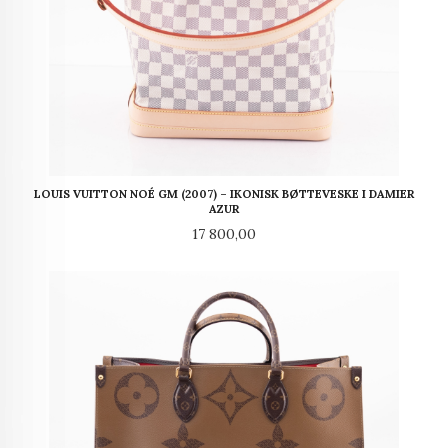
LOUIS VUITTON NOÉ GM (2007) – IKONISK BØTTEVESKE I DAMIER
AZUR
Pris
17 800,00