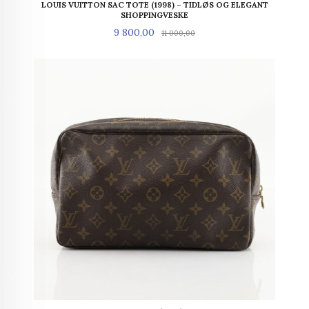
LOUIS VUITTON SAC TOTE (1998) – TIDLØS OG ELEGANT
SHOPPINGVESKE
Tilbud
Rabatt
9 800,00
11 000,00