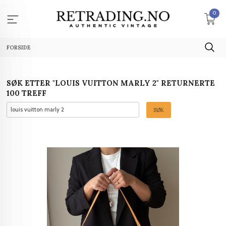
Gå
0
til
innholdet
FORSIDE
SØK ETTER "LOUIS VUITTON MARLY 2" RETURNERTE
100 TREFF