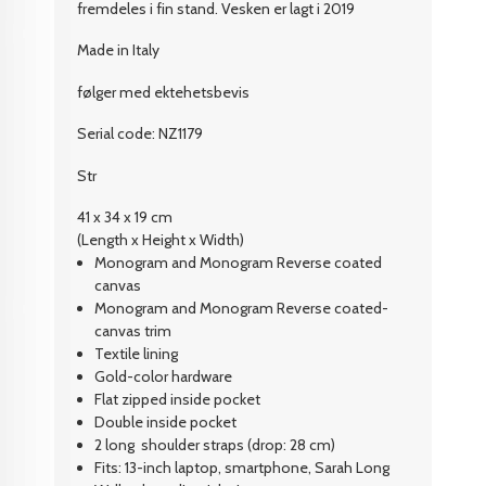
fremdeles i fin stand. Vesken er lagt i 2019
Made in Italy
følger med ektehetsbevis
Serial code: NZ1179
Str
41 x 34 x 19
cm
(Length x Height x Width)
Monogram and Monogram Reverse coated
canvas
Monogram and Monogram Reverse coated-
canvas trim
Textile lining
Gold-color hardware
Flat zipped inside pocket
Double inside pocket
2 long shoulder straps (drop: 28 cm)
Fits: 13-inch laptop, smartphone, Sarah Long