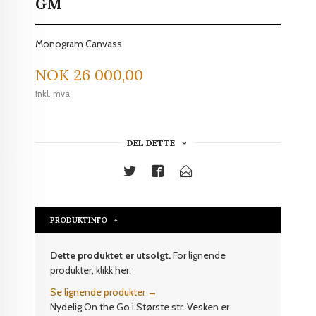
GM
Monogram Canvass
Pris
NOK
26 000,00
inkl. mva.
DEL DETTE
PRODUKTINFO
Dette produktet er utsolgt.
For lignende
produkter, klikk her:
Se lignende produkter →
Nydelig On the Go i Største str. Vesken er