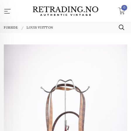
Gå
0
til
innholdet
FORSIDE
LOUIS VUITTON