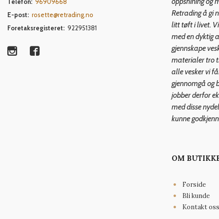
oppshining og mi
Telefon:
96909668
Retrading å gi n
E-post:
rosette@retrading.no
litt tøft i live
Foretaksregisteret:
922951381
med en dyktig a
gjennskape ves
materialer tro ti
alle vesker vi f
gjennomgå og be
jobber derfor e
med disse nydeli
kunne godkjenn
OM BUTIKK
Forside
Bli kunde
Kontakt os