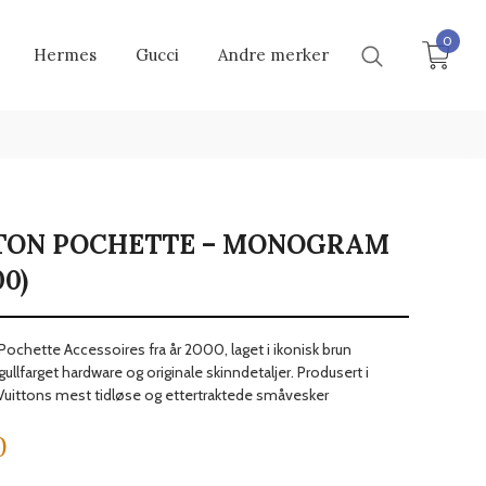
0
Hermes
Gucci
Andre merker
TTON POCHETTE – MONOGRAM
0)
 Pochette Accessoires fra år 2000, laget i ikonisk brun
farget hardware og originale skinndetaljer. Produsert i
s Vuittons mest tidløse og ettertraktede småvesker
0