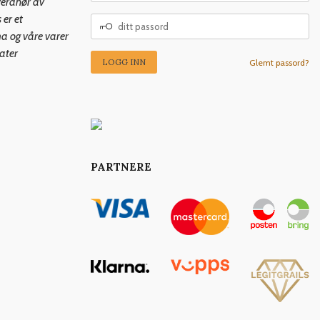
veranør av
 er et
DITT
PASSORD
ma og våre varer
kater
Glemt passord?
PARTNERE