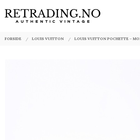
Gå
Lukk
PRODUKTER
til
innholdet
FORSIDE
LOUIS VUITTON
LOUIS VUITTON POCHETTE – MO