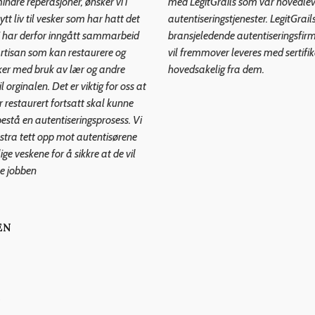
ndre reperasjoner, ønsker vi i
med LegitGrails som vår hovedle
ytt liv til vesker som har hatt det
autentiseringstjenester. LegitGrails
t. Vi har derfor inngått sammarbeid
bransjeledende autentiseringsfir
rtisan som kan restaurere og
vil fremmover leveres med sertifi
ker med bruk av lær og andre
hovedsakelig fra dem.
l orginalen. Det er viktig for oss at
år restaurert fortsatt skal kunne
stå en autentiseringsprosess. Vi
kstra tett opp mot autentisørene
ge veskene for å sikkre at de vil
e jobben
EN
s