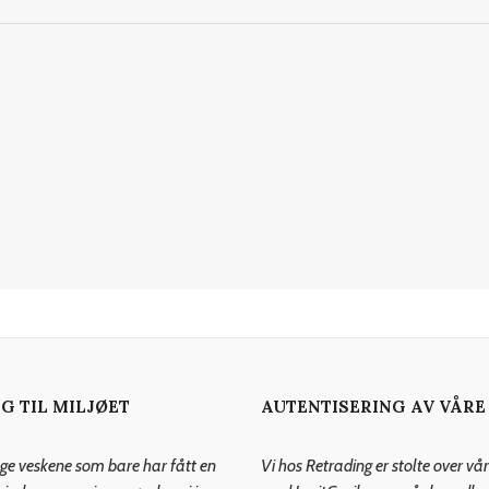
G TIL MILJØET
AUTENTISERING AV VÅRE
ntage veskene som bare har fått en
Vi hos Retrading er stolte over vå