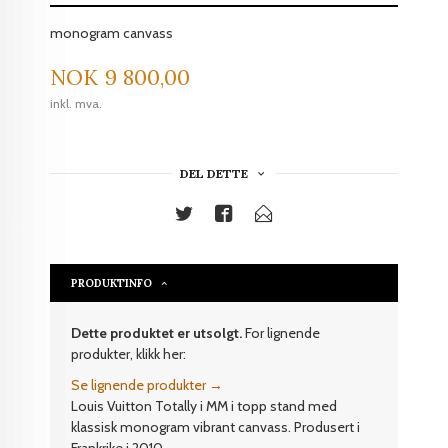
monogram canvass
Pris
NOK
9 800,00
inkl. mva.
DEL DETTE
PRODUKTINFO
Dette produktet er utsolgt.
For lignende
produkter, klikk her:
Se lignende produkter →
Louis Vuitton Totally i MM i topp stand med
klassisk monogram vibrant canvass. Produsert i
Frankrike i 2010