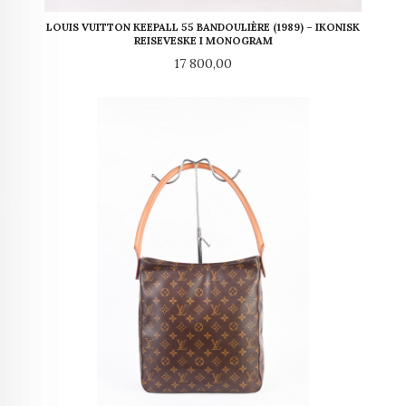
LOUIS VUITTON KEEPALL 55 BANDOULIÈRE (1989) – IKONISK
REISEVESKE I MONOGRAM
Pris
17 800,00