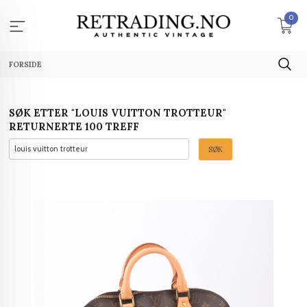
Gå
0
til
innholdet
FORSIDE
SØK ETTER "LOUIS VUITTON TROTTEUR"
RETURNERTE 100 TREFF