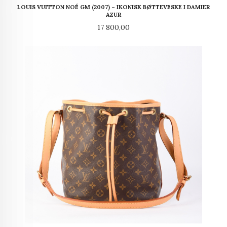
LOUIS VUITTON NOÉ GM (2007) – IKONISK BØTTEVESKE I DAMIER
AZUR
Pris
17 800,00