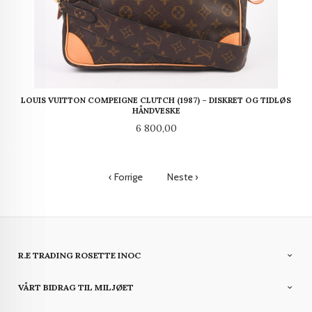
LOUIS VUITTON COMPEIGNE CLUTCH (1987) – DISKRET OG TIDLØS
HÅNDVESKE
Pris
6 800,00
‹ Forrige
Neste ›
R.E TRADING ROSETTE INOC
VÅRT BIDRAG TIL MILJØET