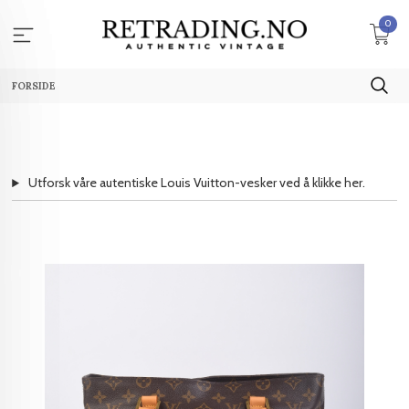
Gå
0
til
innholdet
FORSIDE
Utforsk våre autentiske Louis Vuitton-vesker ved å klikke her.