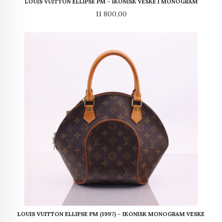
LOUIS VUITTON ELLIPSE PM – IKONISK VESKE I MONOGRAM
Pris
11 800,00
LOUIS VUITTON ELLIPSE PM (1997) – IKONISK MONOGRAM VESKE