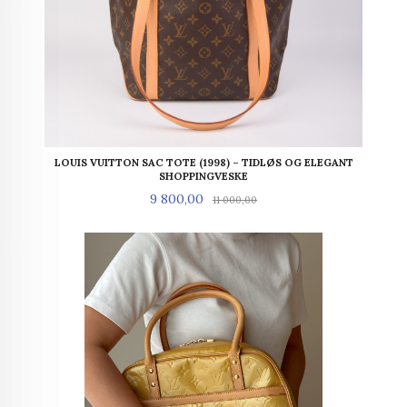
LOUIS VUITTON SAC TOTE (1998) – TIDLØS OG ELEGANT
SHOPPINGVESKE
Tilbud
Rabatt
9 800,00
11 000,00