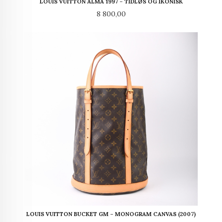
LOUIS VUITTON ALMA 1997 – TIDLØS OG IKONISK
Pris
8 800,00
LOUIS VUITTON BUCKET GM – MONOGRAM CANVAS (2007)