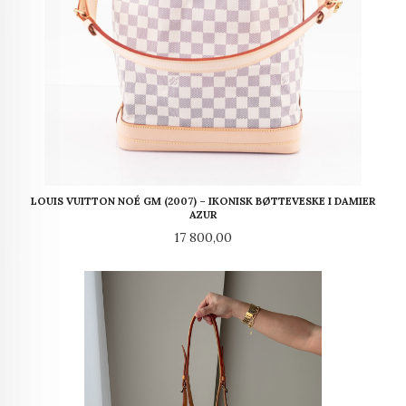
LOUIS VUITTON NOÉ GM (2007) – IKONISK BØTTEVESKE I DAMIER
AZUR
Pris
17 800,00