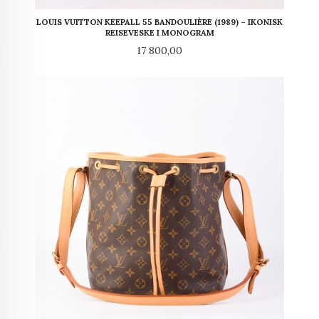
LOUIS VUITTON KEEPALL 55 BANDOULIÈRE (1989) – IKONISK
REISEVESKE I MONOGRAM
Pris
17 800,00