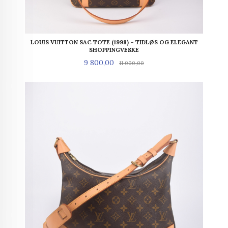
LOUIS VUITTON SAC TOTE (1998) – TIDLØS OG ELEGANT
SHOPPINGVESKE
Tilbud
Rabatt
9 800,00
11 000,00