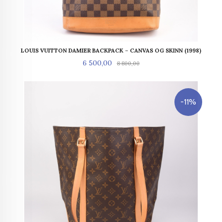
LOUIS VUITTON DAMIER BACKPACK – CANVAS OG SKINN (1998)
Tilbud
Rabatt
6 500,00
8 800,00
-11%